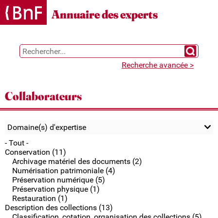
Gestion des cookies
Annuaire des experts
Chercher 
Recherche avancée >
Collaborateurs
Domaine(s) d'expertise
- Tout -
Conservation (11)
Archivage matériel des documents (2)
Numérisation patrimoniale (4)
Préservation numérique (5)
Préservation physique (1)
Restauration (1)
Description des collections (13)
Classification, cotation, organisation des collections (5)