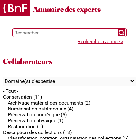
Gestion des cookies
Annuaire des experts
Chercher 
Recherche avancée >
Collaborateurs
Domaine(s) d'expertise
- Tout -
Conservation (11)
Archivage matériel des documents (2)
Numérisation patrimoniale (4)
Préservation numérique (5)
Préservation physique (1)
Restauration (1)
Description des collections (13)
Classification, cotation, organisation des collections (5)