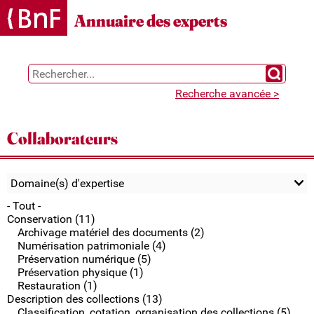
Gestion des cookies
Annuaire des experts
Chercher 
Recherche avancée >
Collaborateurs
Domaine(s) d'expertise
- Tout -
Conservation (11)
Archivage matériel des documents (2)
Numérisation patrimoniale (4)
Préservation numérique (5)
Préservation physique (1)
Restauration (1)
Description des collections (13)
Classification, cotation, organisation des collections (5)