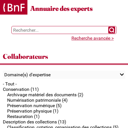
Gestion des cookies
Annuaire des experts
Chercher 
Recherche avancée >
Collaborateurs
Domaine(s) d'expertise
- Tout -
Conservation (11)
Archivage matériel des documents (2)
Numérisation patrimoniale (4)
Préservation numérique (5)
Préservation physique (1)
Restauration (1)
Description des collections (13)
Classification, cotation, organisation des collections (5)