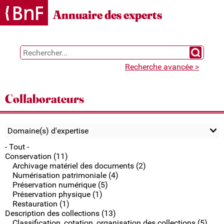
Gestion des cookies
Annuaire des experts
Chercher 
Recherche avancée >
Collaborateurs
Domaine(s) d'expertise
- Tout -
Conservation (11)
Archivage matériel des documents (2)
Numérisation patrimoniale (4)
Préservation numérique (5)
Préservation physique (1)
Restauration (1)
Description des collections (13)
Classification, cotation, organisation des collections (5)