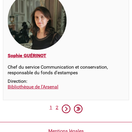
Sophie GUÉRINOT
Chef du service Communication et conservation,
responsable du fonds d'estampes
Direction:
Bibliothèque de l'Arsenal
Pagination
Page
Page
Page suivante
Dernière page
1
2
Pied
Mentions légales