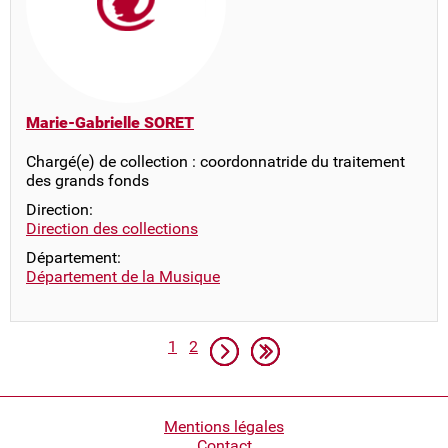
Marie-Gabrielle SORET
Chargé(e) de collection : coordonnatride du traitement
des grands fonds
Direction:
Direction des collections
Département:
Département de la Musique
Pagination
Page
Page
Page suivante
Dernière page
1
2
Pied
Mentions légales
Contact