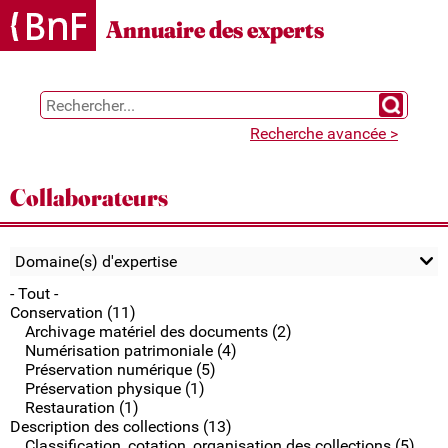
Gestion des cookies
Annuaire des experts
Chercher 
Recherche avancée >
Collaborateurs
Domaine(s) d'expertise
- Tout -
Conservation (11)
Archivage matériel des documents (2)
Numérisation patrimoniale (4)
Préservation numérique (5)
Préservation physique (1)
Restauration (1)
Description des collections (13)
Classification, cotation, organisation des collections (5)