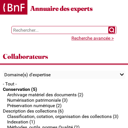
Gestion des cookies
Annuaire des experts
Chercher 
Recherche avancée >
Collaborateurs
Domaine(s) d'expertise
- Tout -
Conservation (5)
Archivage matériel des documents (2)
Numérisation patrimoniale (3)
Préservation numérique (2)
Description des collections (6)
Classification, cotation, organisation des collections (3)
Indexation (1)
Méthodes, outils, normes Qualité (2)