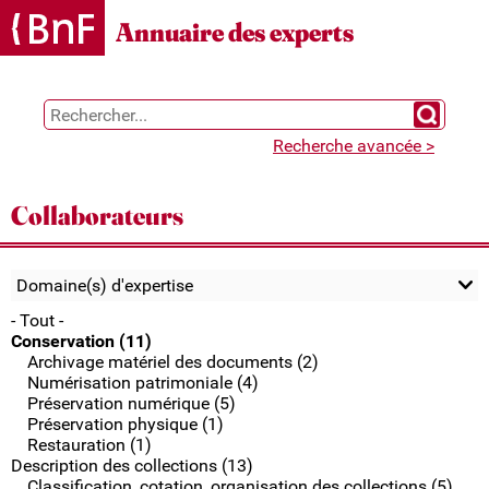
Gestion des cookies
Annuaire des experts
Chercher 
Recherche avancée >
Collaborateurs
Domaine(s) d'expertise
- Tout -
Conservation (11)
Archivage matériel des documents (2)
Numérisation patrimoniale (4)
Préservation numérique (5)
Préservation physique (1)
Restauration (1)
Description des collections (13)
Classification, cotation, organisation des collections (5)