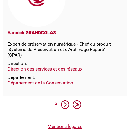
Yannick GRANDCOLAS
Expert de préservation numérique - Chef du produit
'Système de Préservation et d'Archivage Réparti'
(SPAR)
Direction:
Direction des services et des réseaux
Département:
Département de la Conservation
Pagination
Page
Page
Page suivante
Dernière page
1
2
Pied
Mentions légales