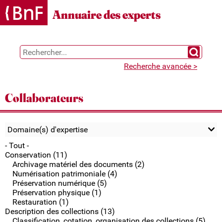
Gestion des cookies
Annuaire des experts
Chercher 
Recherche avancée >
Collaborateurs
Domaine(s) d'expertise
- Tout -
Conservation (11)
Archivage matériel des documents (2)
Numérisation patrimoniale (4)
Préservation numérique (5)
Préservation physique (1)
Restauration (1)
Description des collections (13)
Classification, cotation, organisation des collections (5)