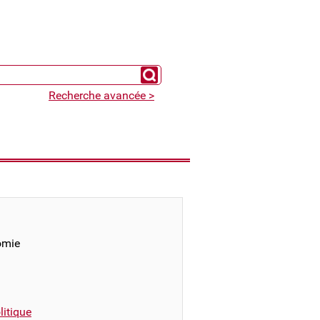
Chercher un expert
Recherche avancée >
omie
itique