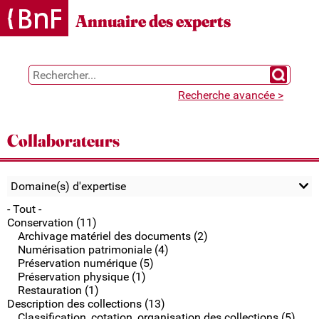
Gestion des cookies
Annuaire des experts
Chercher 
Recherche avancée >
Collaborateurs
Domaine(s) d'expertise
- Tout -
Conservation (11)
Archivage matériel des documents (2)
Numérisation patrimoniale (4)
Préservation numérique (5)
Préservation physique (1)
Restauration (1)
Description des collections (13)
Classification, cotation, organisation des collections (5)