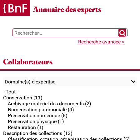
Gestion des cookies
Annuaire des experts
Chercher 
Recherche avancée >
Collaborateurs
Domaine(s) d'expertise
- Tout -
Conservation (11)
Archivage matériel des documents (2)
Numérisation patrimoniale (4)
Préservation numérique (5)
Préservation physique (1)
Restauration (1)
Description des collections (13)
Classification, cotation, organisation des collections (5)