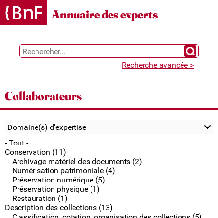
Gestion des cookies
Annuaire des experts
Chercher 
Recherche avancée >
Collaborateurs
Domaine(s) d'expertise
- Tout -
Conservation (11)
Archivage matériel des documents (2)
Numérisation patrimoniale (4)
Préservation numérique (5)
Préservation physique (1)
Restauration (1)
Description des collections (13)
Classification, cotation, organisation des collections (5)