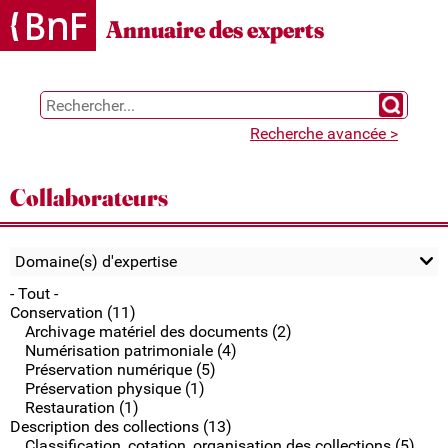
Gestion des cookies
Annuaire des experts
Chercher 
Recherche avancée >
Collaborateurs
Domaine(s) d'expertise
- Tout -
Conservation (11)
Archivage matériel des documents (2)
Numérisation patrimoniale (4)
Préservation numérique (5)
Préservation physique (1)
Restauration (1)
Description des collections (13)
Classification, cotation, organisation des collections (5)