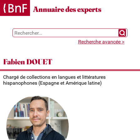
Gestion des cookies
Annuaire des experts
Chercher 
Recherche avancée >
Fabien DOUET
Chargé de collections en langues et littératures
hispanophones (Espagne et Amérique latine)