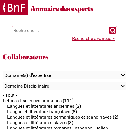
Gestion des cookies
Annuaire des experts
Chercher 
Recherche avancée >
Collaborateurs
Domaine(s) d'expertise
Domaine Disciplinaire
- Tout -
Lettres et sciences humaines (111)
Langues et littératures anciennes (2)
Langue et littérature françaises (8)
Langues et littératures germaniques et scandinaves (2)
Langues et littératures slaves (3)
Langues et littératures romanes : espagnol, italien,