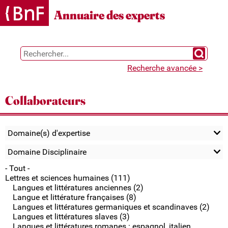
Gestion des cookies
Annuaire des experts
Chercher 
Recherche avancée >
Collaborateurs
Domaine(s) d'expertise
Domaine Disciplinaire
- Tout -
Lettres et sciences humaines (111)
Langues et littératures anciennes (2)
Langue et littérature françaises (8)
Langues et littératures germaniques et scandinaves (2)
Langues et littératures slaves (3)
Langues et littératures romanes : espagnol, italien,