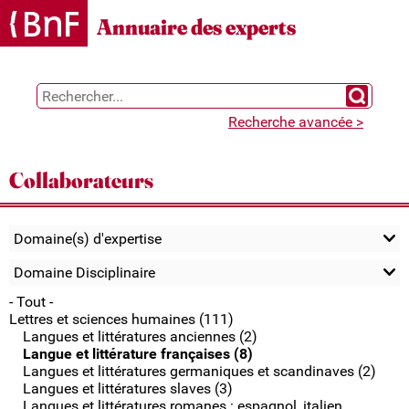
Gestion des cookies
Annuaire des experts
Chercher 
Recherche avancée >
Collaborateurs
Domaine(s) d'expertise
Domaine Disciplinaire
- Tout -
Lettres et sciences humaines (111)
Langues et littératures anciennes (2)
Langue et littérature françaises (8)
Langues et littératures germaniques et scandinaves (2)
Langues et littératures slaves (3)
Langues et littératures romanes : espagnol, italien,