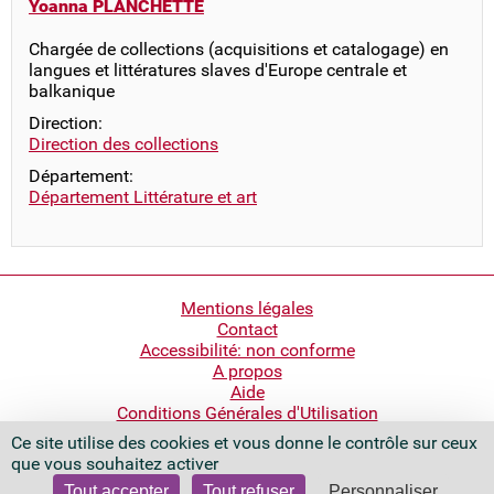
Yoanna PLANCHETTE
Chargée de collections (acquisitions et catalogage) en
langues et littératures slaves d'Europe centrale et
balkanique
Direction:
Direction des collections
Département:
Département Littérature et art
Pied
Mentions légales
Contact
de
Accessibilité: non conforme
page
A propos
Aide
Conditions Générales d'Utilisation
Ce site utilise des cookies et vous donne le contrôle sur ceux
Bibliothèque nationale de France
que vous souhaitez activer
Quai François Mauriac
75706 Paris Cedex 13 - France
Tout accepter
Tout refuser
Personnaliser