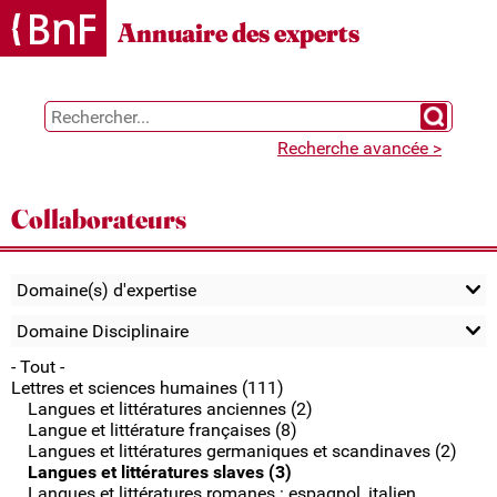
Gestion des cookies
Annuaire des experts
Chercher 
Recherche avancée >
Collaborateurs
Domaine(s) d'expertise
Domaine Disciplinaire
- Tout -
Lettres et sciences humaines (111)
Langues et littératures anciennes (2)
Langue et littérature françaises (8)
Langues et littératures germaniques et scandinaves (2)
Langues et littératures slaves (3)
Langues et littératures romanes : espagnol, italien,