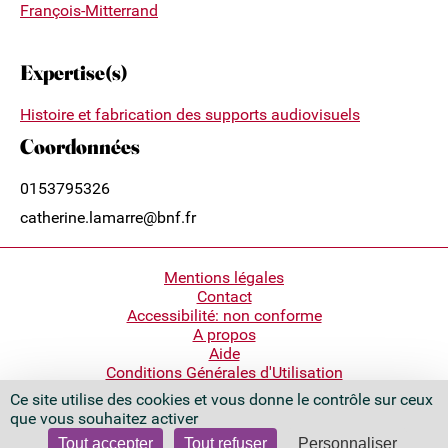
François-Mitterrand
Expertise(s)
Histoire et fabrication des supports audiovisuels
Coordonnées
0153795326
catherine.lamarre@bnf.fr
Pied
Mentions légales
Contact
de
Accessibilité: non conforme
page
A propos
Aide
Conditions Générales d'Utilisation
Ce site utilise des cookies et vous donne le contrôle sur ceux
Bibliothèque nationale de France
que vous souhaitez activer
Quai François Mauriac
75706 Paris Cedex 13 - France
Tout accepter
Tout refuser
Personnaliser