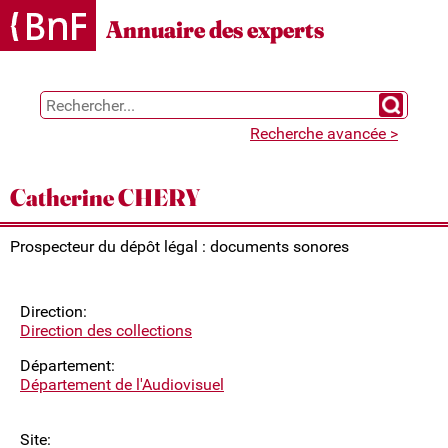
Gestion des cookies
Annuaire des experts
Chercher 
Recherche avancée >
Catherine CHERY
Prospecteur du dépôt légal : documents sonores
Direction:
Direction des collections
Département:
Département de l'Audiovisuel
Site: