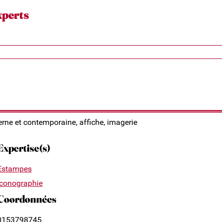
xperts
rne et contemporaine, affiche, imagerie
Expertise(s)
Estampes
Iconographie
Coordonnées
0153798745