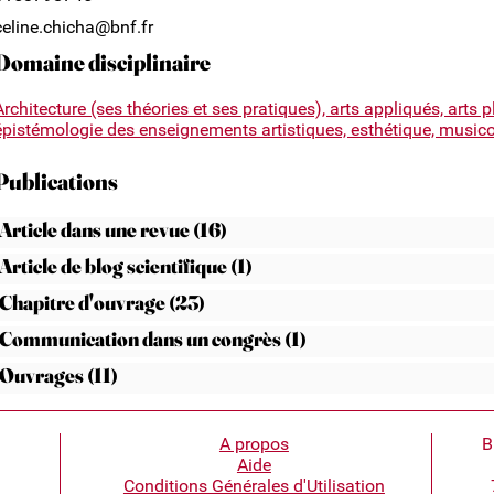
celine.chicha@bnf.fr
Domaine disciplinaire
Architecture (ses théories et ses pratiques), arts appliqués, arts p
épistémologie des enseignements artistiques, esthétique, musicol
Publications
Article dans une revue (16)
Article de blog scientifique (1)
Chapitre d'ouvrage (23)
Communication dans un congrès (1)
Ouvrages (11)
A propos
B
Aide
Conditions Générales d'Utilisation