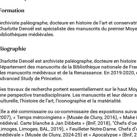
Formation
Archiviste paléographe, docteure en histoire de l'art et conservat
Charlotte Denoël est spécialiste des manuscrits du premier Moyen
bibliothèques médiévales.
Biographie
Charlotte Denoël est archiviste paléographe, docteure en histoire
Département des manuscrits de la Bibliothèque nationale de Fran
des manuscrits médiévaux et de la Renaissance. En 2019-2020, ell
Advanced Study de Princeton.
Ses travaux de recherche portent essentiellement sur le haut M
une perspective transdisciplinaire. Les manuscrits et leur décor s
culturelle, l’histoire de l’art, l’iconographie et la matérialité.
Elle a été commissaire ou co-commissaire des expositions suivant
2007), « Temps mérovingiens » (Musée de Cluny, 2016), « Make it
médiéval. Carte blanche à Jan Dibbets » (BnF, 2018), "Chefs d'o
Limoges, Limoges, BAL, 2019),
« Feuilleter Notre-Dame. Chefs d’
médiévale » (Musée de Cluny, 2024-25) et « Apocalypse » (BnF, 202