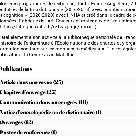
plusieurs programmes de recherche, dont « France-Angleterre, 
la BnF et de la British Library » (2016-2018) avec la British Librar
et cognition » (2020-2023) avec l’INHA et créé dans le cadre de 
données "Fabrique de l'art. Couleurs et matériaux de l'enluminure
(https://fabriques.inha.fr/s/fva/page/accueil).
Parallèlement à son activité à la Bibliothèque nationale de Fran
l’histoire de l’enluminure à l’École nationale des chartes et y or
formation continue sur les manuscrits médiévaux. Elle est égal
laboratoire du Centre Jean Mabillon.
Publications
Article dans une revue (23)
Chapitre d'ouvrage (25)
Communication dans un congrès (10)
Notice d’encyclopédie ou de dictionnaire (1)
Ouvrages (12)
Poster de conférence (1)