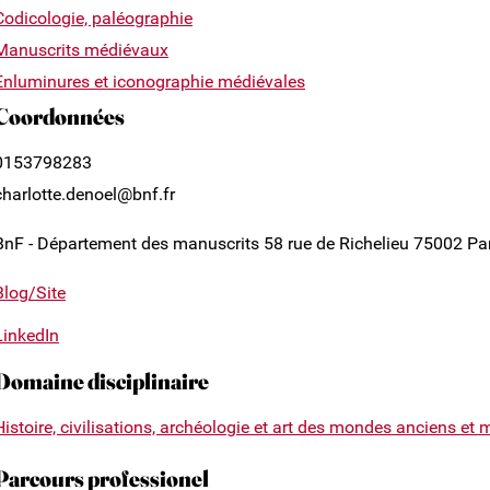
Codicologie, paléographie
Manuscrits médiévaux
Enluminures et iconographie médiévales
Coordonnées
0153798283
charlotte.denoel@bnf.fr
BnF - Département des manuscrits 58 rue de Richelieu 75002 Pa
Blog/Site
LinkedIn
Domaine disciplinaire
Histoire, civilisations, archéologie et art des mondes anciens et
Parcours professionel