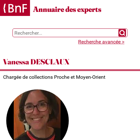
Gestion des cookies
Annuaire des experts
Chercher 
Recherche avancée >
Vanessa DESCLAUX
Chargée de collections Proche et Moyen-Orient