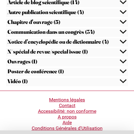
Article de blog scientifique (14)
Autre publication scientifique (4)
Chapitre d'ouvrage (5)
Communication dans un congrès (34)
Notice d’encyclopédie ou de dictionnaire (4)
N°spécial de revue/special issue (1)
Ouvrages (1)
Poster de conférence (1)
Vidéo (1)
Pied
Mentions légales
Contact
de
Accessibilité: non conforme
page
A propos
Aide
Conditions Générales d'Utilisation