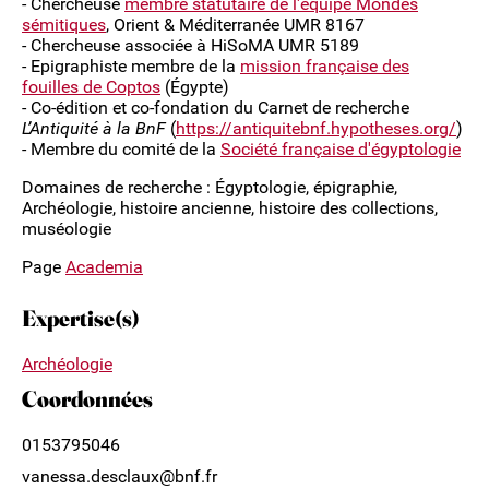
- Chercheuse
membre statutaire de l'équipe Mondes
sémitiques
, Orient & Méditerranée UMR 8167
- Chercheuse associée à HiSoMA UMR 5189
- Epigraphiste membre de la
mission française des
fouilles de Coptos
(Égypte)
- Co-édition et co-fondation du Carnet de recherche
L’Antiquité à la BnF
(
https://antiquitebnf.hypotheses.org/
)
- Membre du comité de la
Société française d'égyptologie
Domaines de recherche : Égyptologie, épigraphie,
Archéologie, histoire ancienne, histoire des collections,
muséologie
Page
Academia
Expertise(s)
Archéologie
Coordonnées
0153795046
vanessa.desclaux@bnf.fr