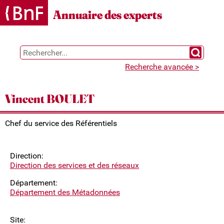
Gestion des cookies
Annuaire des experts
Chercher 
Recherche avancée >
Vincent BOULET
Chef du service des Référentiels
Direction:
Direction des services et des réseaux
Département:
Département des Métadonnées
Site: