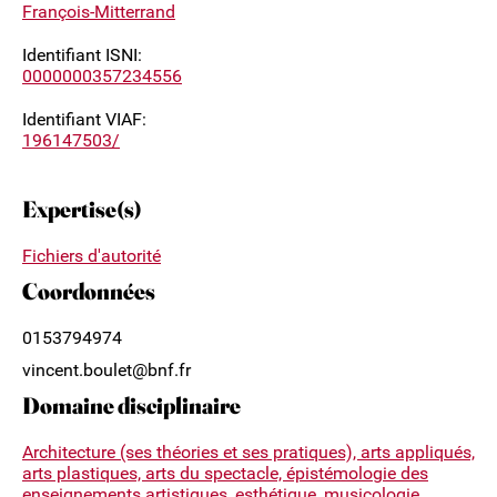
François-Mitterrand
Identifiant ISNI:
0000000357234556
Identifiant VIAF:
196147503/
Expertise(s)
Fichiers d'autorité
Coordonnées
0153794974
vincent.boulet@bnf.fr
Domaine disciplinaire
Architecture (ses théories et ses pratiques), arts appliqués,
arts plastiques, arts du spectacle, épistémologie des
enseignements artistiques, esthétique, musicologie,