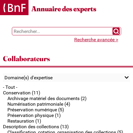
Gestion des cookies
Annuaire des experts
Chercher 
Recherche avancée >
Collaborateurs
Domaine(s) d'expertise
- Tout -
Conservation (11)
Archivage matériel des documents (2)
Numérisation patrimoniale (4)
Préservation numérique (5)
Préservation physique (1)
Restauration (1)
Description des collections (13)
Classification, cotation, organisation des collections (5)