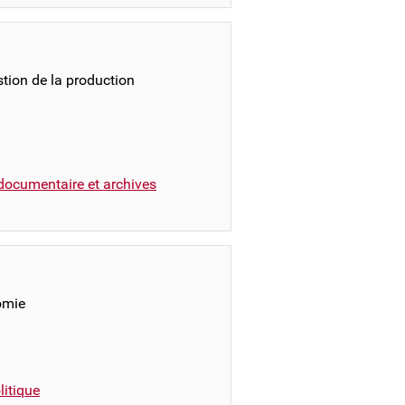
stion de la production
documentaire et archives
omie
itique