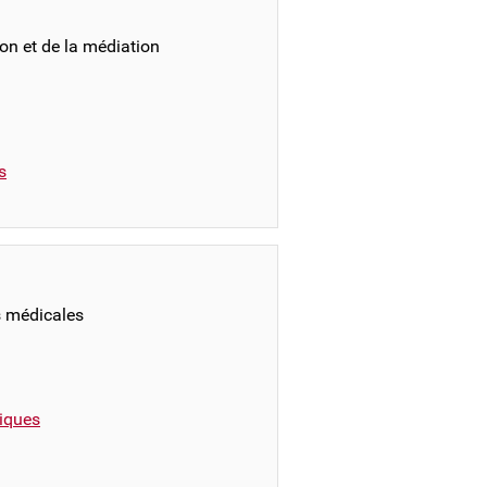
on et de la médiation
s
s médicales
iques