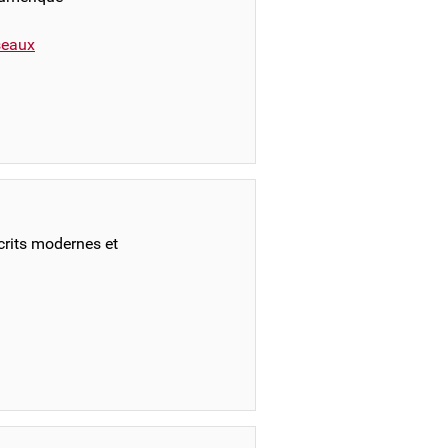
éseaux
crits modernes et