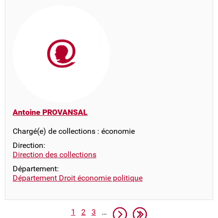
Antoine PROVANSAL
Chargé(e) de collections : économie
Direction:
Direction des collections
Département:
Département Droit économie politique
Pagination
Page
Page
Page
Page suivante
Dernière page
1
2
3
…