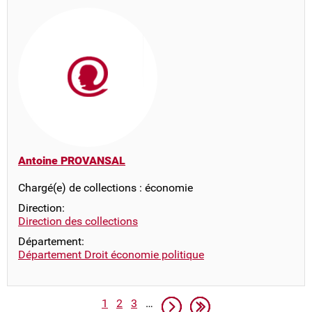
Antoine PROVANSAL
Chargé(e) de collections : économie
Direction:
Direction des collections
Département:
Département Droit économie politique
Pagination
Page
Page
Page
Page suivante
Dernière page
1
2
3
…