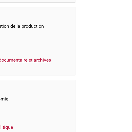
stion de la production
documentaire et archives
omie
itique