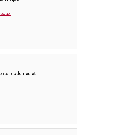
éseaux
crits modernes et