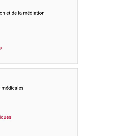
on et de la médiation
s
s médicales
iques