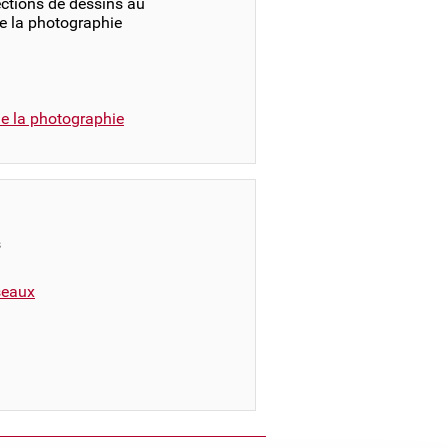
ections de dessins au
e la photographie
e la photographie
s
éseaux